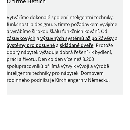
O firmě Hettich
Vytváříme dokonalé spojení inteligentní techniky,
funkčnosti a designu. S tímto požadavkem vyvíjíme
a vyrábíme širokou škálu funkčních kování. Od
zásuvkových
a
výsuvných systémů až po
Závěsy
a
Systémy pro posuvné
a
skládané dveře
. Protože
dobrý nábytek vyžaduje dobrá řešení - k bydlení,
práci a životu. Den co den více než 8.200
spolupracovníků přijímá výzvy k vývoji a výrobě
inteligentní techniky pro nábytek. Domovem
rodinného podniku je Kirchlengern v Německu.
Facebook
Instagram
YouTube
linkedin
Impressum