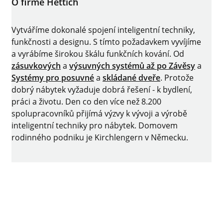
O firmě Hettich
Vytváříme dokonalé spojení inteligentní techniky,
funkčnosti a designu. S tímto požadavkem vyvíjíme
a vyrábíme širokou škálu funkčních kování. Od
zásuvkových
a
výsuvných systémů až po
Závěsy
a
Systémy pro posuvné
a
skládané dveře
. Protože
dobrý nábytek vyžaduje dobrá řešení - k bydlení,
práci a životu. Den co den více než 8.200
spolupracovníků přijímá výzvy k vývoji a výrobě
inteligentní techniky pro nábytek. Domovem
rodinného podniku je Kirchlengern v Německu.
Facebook
Instagram
YouTube
linkedin
Impressum