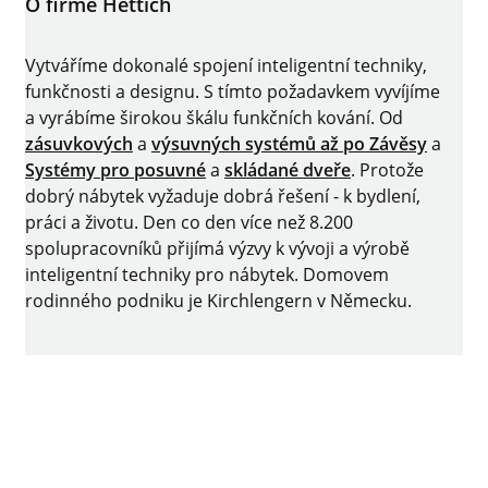
O firmě Hettich
Vytváříme dokonalé spojení inteligentní techniky,
funkčnosti a designu. S tímto požadavkem vyvíjíme
a vyrábíme širokou škálu funkčních kování. Od
zásuvkových
a
výsuvných systémů až po
Závěsy
a
Systémy pro posuvné
a
skládané dveře
. Protože
dobrý nábytek vyžaduje dobrá řešení - k bydlení,
práci a životu. Den co den více než 8.200
spolupracovníků přijímá výzvy k vývoji a výrobě
inteligentní techniky pro nábytek. Domovem
rodinného podniku je Kirchlengern v Německu.
Facebook
Instagram
YouTube
linkedin
Impressum