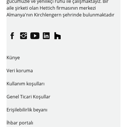
gücümüzle ve yenilikçi ruhu ile çalışmaktayız. Bir
aile şirketi olan Hettich firmasının merkezi
Almanya'nın Kirchlengern şehrinde bulunmaktadır
Facebook
Instagram
YouTube
linkedin
houzz
Künye
Veri koruma
Kullanım koşulları
Genel Ticari Koşullar
Erişilebilirlik beyanı
İhbar portalı