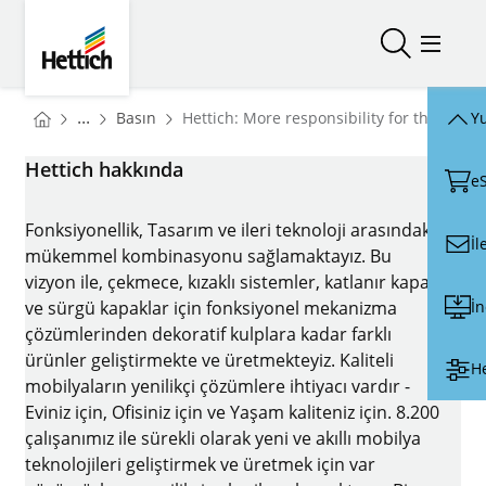
Skip to main content
Skip to page footer
Hettich
Aramayı aç
Menüyü
You are here:
Homepage
...
Basın
Hettich: More responsibility for the team
Yu
Homepage
Hettich hakkında
e
Fonksiyonellik, Tasarım ve ileri teknoloji arasındaki
İl
mükemmel kombinasyonu sağlamaktayız. Bu
vizyon ile, çekmece, kızaklı sistemler, katlanır kapak
İ
ve sürgü kapaklar için fonksiyonel mekanizma
çözümlerinden dekoratif kulplara kadar farklı
ürünler geliştirmekte ve üretmekteyiz. Kaliteli
He
mobilyaların yenilikçi çözümlere ihtiyacı vardır -
Eviniz için, Ofisiniz için ve Yaşam kaliteniz için. 8.200
çalışanımız ile sürekli olarak yeni ve akıllı mobilya
teknolojileri geliştirmek ve üretmek için var