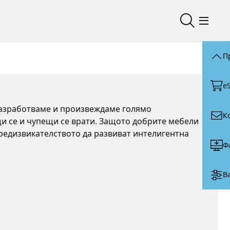
Отваряне/
Меню 
П
e
 разработваме и произвеждаме голямо
К
щи се и чупещи се врати. Защото добрите мебели
предизвикателството да развиват интелигентна
Ф
В