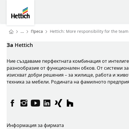
Skip to main content
Skip to page footer
Hettich
You are here:
Homepage
...
Преса
Hettich: More responsibility for the team
Homepage
За Hettich
Ние създаваме перфектната комбинация от интелиген
разнообразие от функционален обков. От системи за
изискват добри решения – за жилище, работа и живот
техника за мебели. Родината на фамилното предприя
Facebook
Instagram
YouTube
linkedin
XING
houzz
Информация за фирмата