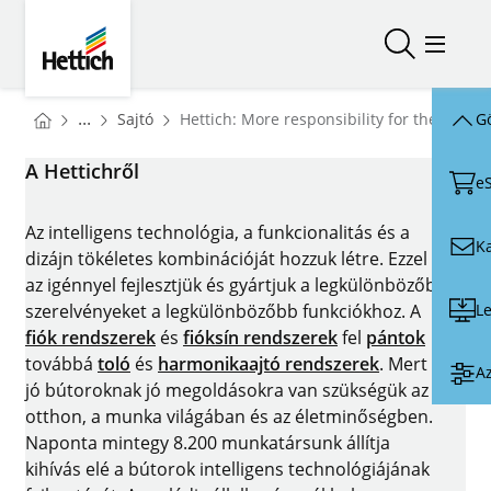
Skip to main content
Skip to page footer
Hettich
Keresés me
Megnyi
You are here:
Homepage
...
Sajtó
Hettich: More responsibility for the team
Gö
Homepage
A Hettichről
e
Az intelligens technológia, a funkcionalitás és a
Ka
dizájn tökéletes kombinációját hozzuk létre. Ezzel
az igénnyel fejlesztjük és gyártjuk a legkülönbözőbb
Le
szerelvényeket a legkülönbözőbb funkciókhoz. A
fiók rendszerek
és
fióksín rendszerek
fel
pántok
továbbá
toló
és
harmonikaajtó rendszerek
. Mert a
Az
jó bútoroknak jó megoldásokra van szükségük az
otthon, a munka világában és az életminőségben.
Naponta mintegy 8.200 munkatársunk állítja
kihívás elé a bútorok intelligens technológiájának