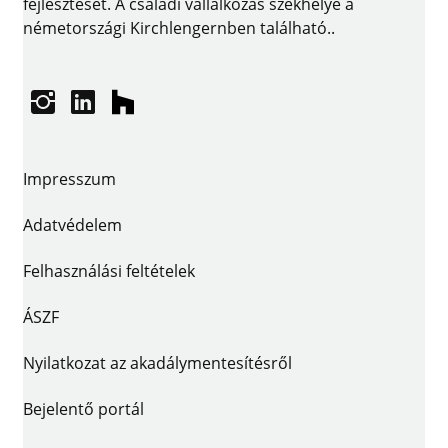
fejlesztését. A családi vállalkozás székhelye a
németországi Kirchlengernben található..
Instagram
linkedin
houzz
Impresszum
Adatvédelem
Felhasználási feltételek
ÁSZF
Nyilatkozat az akadálymentesítésről
Bejelentő portál