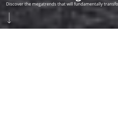
Discover the megatrends that will fundamentally transfo
Skip to main content
You are here:
Homepage
...
Inšpirácie
Megatrendy
Homepage
MEGATRENDY
Vedecky
Prakticky
O firme Hettich
Vytvárame dokonalé spojenie inteligentnej techniky, fun
výsuvných systémov až po
Závesy
a
Systémy pre posu
8.200 spolupracovníkov prijíma výzvy k vývoju a výrobe
houzz