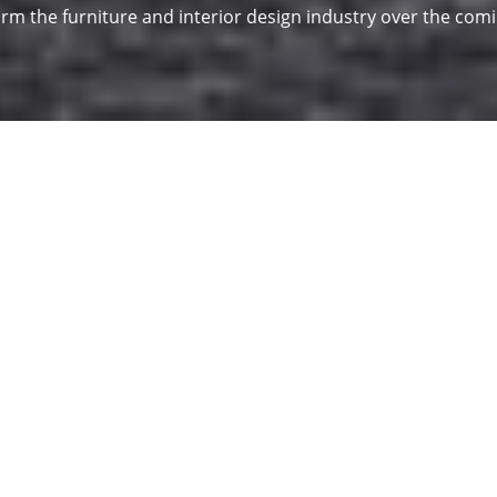
rm the furniture and interior design industry over the com
kčnosti a dizajnu. S touto požiadavkou vyvíjame a vyrábame
vné
a
skladané dvere
. Lebo dobrý nábytok vyžaduje dobré rie
 inteligentnej techniky pre nábytok. Domovom rodinného po