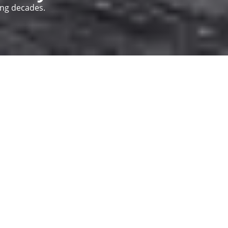
ing decades.
 širokú škálu funkčných kovaní. Od
zásuvkových
a
šenia - na bývanie, prácu a život. Každý deň viac ako
dniku je Kirchlengern v Nemecku.