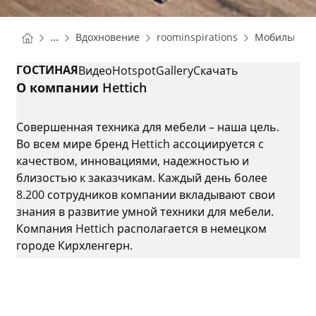
You are here:
Homepage
Homepage
...
Вдохновение
roominspirations
Мобильная 
Homepage
ГОСТИНАЯ
Видео
Hotspot
Gallery
Cкачать
О компании Hettich
Совершенная техника для мебели – наша цель.
Во всем мире бренд Hettich ассоциируется с
качеством, инновациями, надежностью и
близостью к заказчикам. Каждый день более
8.200 сотрудников компании вкладывают свои
знания в развитие умной техники для мебели.
Компания Hettich располагается в немецком
городе Кирхленгерн.
Instagram
YouTube