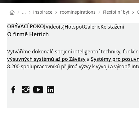
You are here:
Homepage
Homepage
Hom
...
Inspirace
roominspirations
Flexibilní byt
Homepage
OBÝVACÍ POKOJ
Video(s)
Hotspot
Galerie
Ke stažení
O firmě Hettich
Vytváříme dokonalé spojení inteligentní techniky, funkč
výsuvných systémů až po
Závěsy
a
Systémy pro posuv
8.200 spolupracovníků přijímá výzvy k vývoji a výrobě 
Facebook
Instagram
YouTube
linkedin
Impressum
Ochrana dat