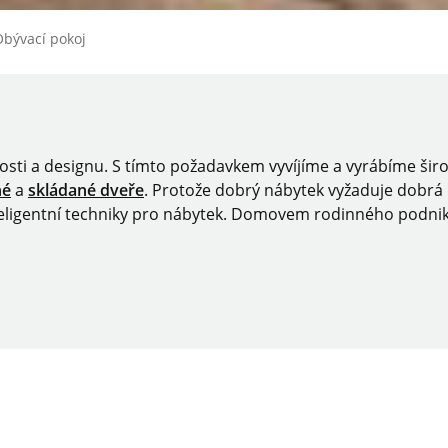
epage
Obývací pokoj
nosti a designu. S tímto požadavkem vyvíjíme a vyrábíme šir
né
a
skládané dveře
. Protože dobrý nábytek vyžaduje dobrá ře
inteligentní techniky pro nábytek. Domovem rodinného podni