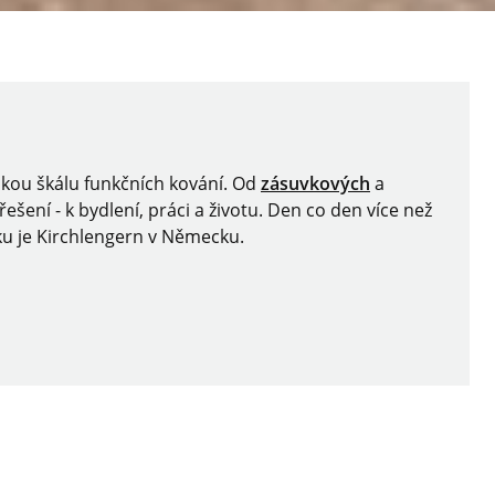
okou škálu funkčních kování. Od
zásuvkových
a
šení - k bydlení, práci a životu. Den co den více než
ku je Kirchlengern v Německu.