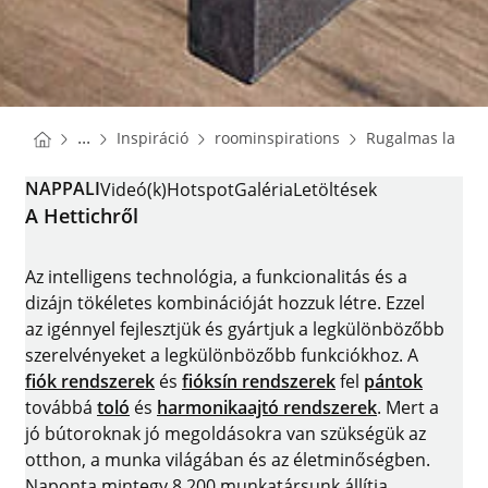
You are here:
Homepage
Homepage
...
Inspiráció
roominspirations
Rugalmas lakás
Homepage
NAPPALI
Videó(k)
Hotspot
Galéria
Letöltések
A Hettichről
Az intelligens technológia, a funkcionalitás és a
dizájn tökéletes kombinációját hozzuk létre. Ezzel
az igénnyel fejlesztjük és gyártjuk a legkülönbözőbb
szerelvényeket a legkülönbözőbb funkciókhoz. A
fiók rendszerek
és
fióksín rendszerek
fel
pántok
továbbá
toló
és
harmonikaajtó rendszerek
. Mert a
jó bútoroknak jó megoldásokra van szükségük az
otthon, a munka világában és az életminőségben.
Naponta mintegy 8.200 munkatársunk állítja