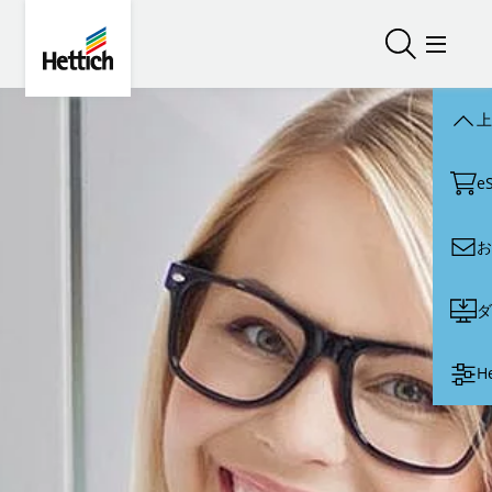
Skip to main content
Skip to page footer
Hettich
検索を開く
メニュ
上
e
お
ダ
H