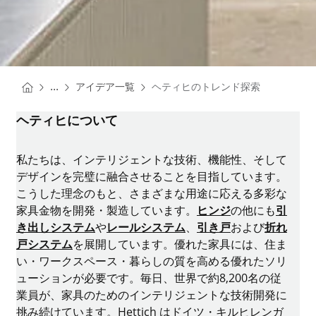
You are here:
Homepage
...
アイデア一覧
ヘティヒのトレンド探索
Homepage
ヘティヒについて
私たちは、インテリジェントな技術、機能性、そして
デザインを完璧に融合させることを目指しています。
こうした理念のもと、さまざまな用途に応える多彩な
家具金物を開発・製造しています。
ヒンジ
の他にも
引
き出しシステム
や
レールシステム
、
引き戸
および
折れ
戸システム
を展開しています。優れた家具には、住ま
い・ワークスペース・暮らしの質を高める優れたソリ
ューションが必要です。毎日、世界で約8,200名の従
業員が、家具のためのインテリジェントな技術開発に
挑み続けています。Hettich はドイツ・キルヒレンガ