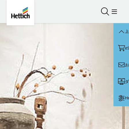
Skip to main content
Skip to page footer
Hettich
検索を開く
メニュ
上
e
お
ダ
H