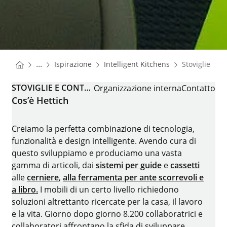
You are here:
Homepage
Homepage
...
Ispirazione
Intelligent Kitchens
Stoviglie e co
Homepage
STOVIGLIE E CONTENITORI
Organizzazione interna
Contatto
Cos’è Hettich
Creiamo la perfetta combinazione di tecnologia,
funzionalità e design intelligente. Avendo cura di
questo sviluppiamo e produciamo una vasta
gamma di articoli, dai
sistemi per guide
e
cassetti
alle
cerniere
,
alla ferramenta per ante scorrevoli e
a libro.
I mobili di un certo livello richiedono
soluzioni altrettanto ricercate per la casa, il lavoro
e la vita. Giorno dopo giorno 8.200 collaboratrici e
collaboratori affrontano la sfida di sviluppare