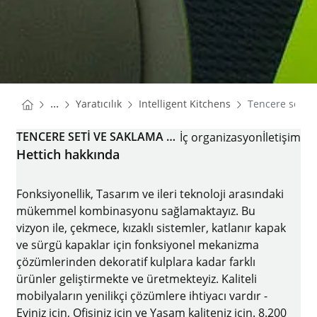
You are here:
Homepage
Homepage
...
Yaratıcılık
Intelligent Kitchens
Tencere seti v
Homepage
TENCERE SETI VE SAKLAMA KAPLARI
İç organizasyon
İletişim
Hettich hakkında
Fonksiyonellik, Tasarım ve ileri teknoloji arasındaki
mükemmel kombinasyonu sağlamaktayız. Bu
vizyon ile, çekmece, kızaklı sistemler, katlanır kapak
ve sürgü kapaklar için fonksiyonel mekanizma
çözümlerinden dekoratif kulplara kadar farklı
ürünler geliştirmekte ve üretmekteyiz. Kaliteli
mobilyaların yenilikçi çözümlere ihtiyacı vardır -
Eviniz için, Ofisiniz için ve Yaşam kaliteniz için. 8.200