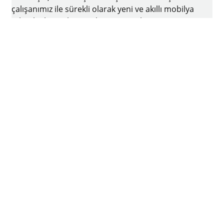
çalışanımız ile sürekli olarak yeni ve akıllı mobilya
teknolojileri geliştirmek ve üretmek için var
gücümüzle ve yenilikçi ruhu ile çalışmaktayız. Bir
aile şirketi olan Hettich firmasının merkezi
Almanya'nın Kirchlengern şehrinde bulunmaktadır
Facebook
Instagram
YouTube
linkedin
houzz
Künye
Veri koruma
Kullanım koşulları
Genel Ticari Koşullar