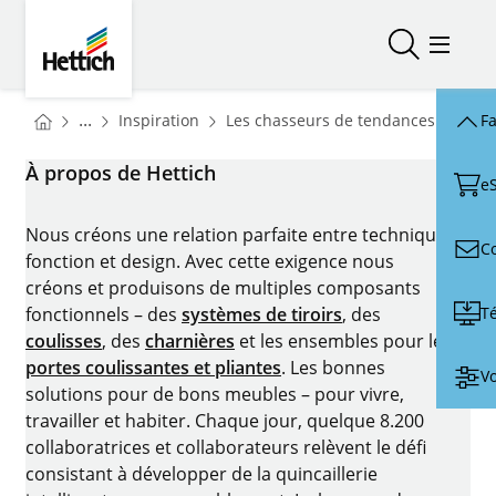
Skip to main content
Skip to page footer
Hettich
Ouvrir/fer
Ouvrir
You are here:
Homepage
...
Inspiration
Les chasseurs de tendances de Hett
Fa
Homepage
À propos de Hettich
e
Nous créons une relation parfaite entre technique,
C
fonction et design. Avec cette exigence nous
créons et produisons de multiples composants
T
fonctionnels – des
systèmes de tiroirs
, des
coulisses
, des
charnières
et les ensembles pour les
portes coulissantes et pliantes
. Les bonnes
Vo
solutions pour de bons meubles – pour vivre,
travailler et habiter. Chaque jour, quelque 8.200
collaboratrices et collaborateurs relèvent le défi
consistant à développer de la quincaillerie