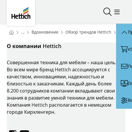
Skip to main content
Skip to page footer
Hettich
Открыть/з
Откры
You are here:
Homepage
Homepa
...
Вдохновение
Обзор трендов Hettich
Цвет 
П
Homepage
О компании Hettich
e
Совершенная техника для мебели – наша цель.
П
Во всем мире бренд Hettich ассоциируется с
качеством, инновациями, надежностью и
D
близостью к заказчикам. Каждый день более
8.200 сотрудников компании вкладывают свои
знания в развитие умной техники для мебели.
В
Компания Hettich располагается в немецком
городе Кирхленгерн.