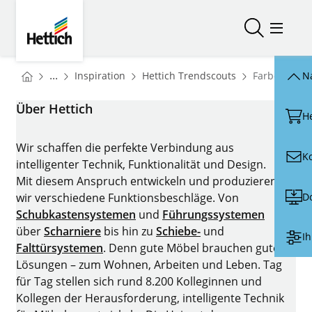
Skip to main content
Skip to page footer
Hettich
Suche öffn
Menü ö
You are here:
Startseite
Startseite
...
Inspiration
Hettich Trendscouts
Farben
N
Startseite
Über Hettich
H
Wir schaffen die perfekte Verbindung aus
K
intelligenter Technik, Funktionalität und Design.
Mit diesem Anspruch entwickeln und produzieren
D
wir verschiedene Funktionsbeschläge. Von
Schubkastensystemen
und
Führungssystemen
über
Scharniere
bis hin zu
Schiebe-
und
Ih
Falttürsystemen
. Denn gute Möbel brauchen gute
Lösungen – zum Wohnen, Arbeiten und Leben. Tag
für Tag stellen sich rund 8.200 Kolleginnen und
Kollegen der Herausforderung, intelligente Technik