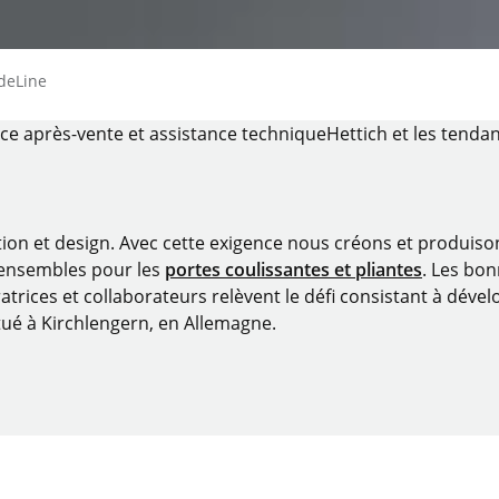
page
ideLine
ice après-vente et assistance technique
Hettich et les tenda
tion et design. Avec cette exigence nous créons et produis
 ensembles pour les
portes coulissantes et pliantes
. Les bo
atrices et collaborateurs relèvent le défi consistant à dévelo
tué à Kirchlengern, en Allemagne.