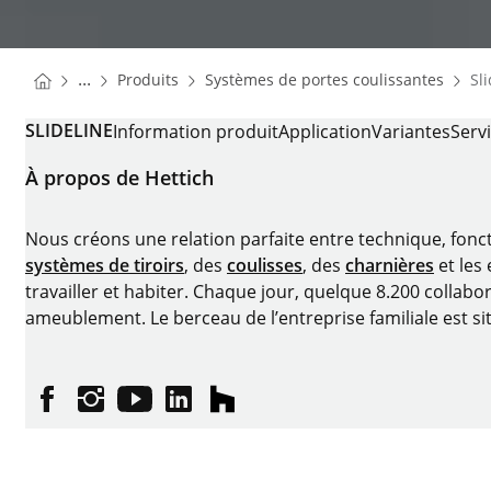
You are here:
Homepage
Home
...
Produits
Systèmes de portes coulissantes
Sl
Homepage
SLIDELINE
Information produit
Application
Variantes
Serv
À propos de Hettich
Nous créons une relation parfaite entre technique, fonc
systèmes de tiroirs
, des
coulisses
, des
charnières
et les
travailler et habiter. Chaque jour, quelque 8.200 collabor
ameublement. Le berceau de l’entreprise familiale est si
Facebook
Instagram
YouTube
linkedin
houzz
Imprimer