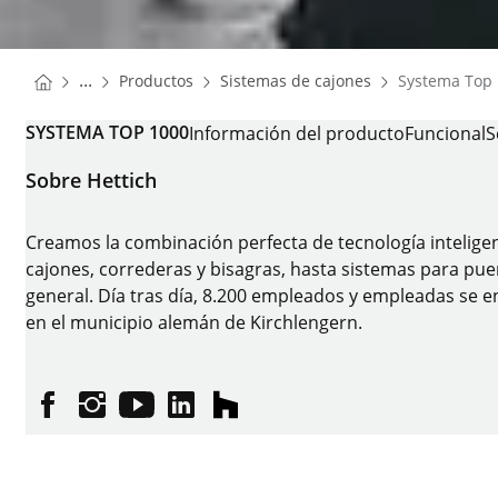
You are here:
Homepage
Homepage
...
Productos
Sistemas de cajones
Systema Top
Homepage
SYSTEMA TOP 1000
Información del producto
Funcional
S
Sobre Hettich
Creamos la combinación perfecta de tecnología intelige
cajones, correderas y bisagras, hasta sistemas para puer
general. Día tras día, 8.200 empleados y empleadas se en
en el municipio alemán de Kirchlengern.
Facebook
Instagram
YouTube
linkedin
houzz
Pie de imprenta