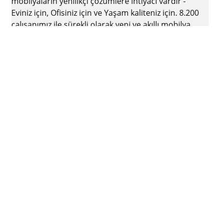
mobilyaların yenilikçi çözümlere ihtiyacı vardır -
Eviniz için, Ofisiniz için ve Yaşam kaliteniz için. 8.200
çalışanımız ile sürekli olarak yeni ve akıllı mobilya
teknolojileri geliştirmek ve üretmek için var
gücümüzle ve yenilikçi ruhu ile çalışmaktayız. Bir
aile şirketi olan Hettich firmasının merkezi
Almanya'nın Kirchlengern şehrinde bulunmaktadır
Facebook
Instagram
YouTube
linkedin
houzz
Künye
Veri koruma
Kullanım koşulları
Genel Ticari Koşullar