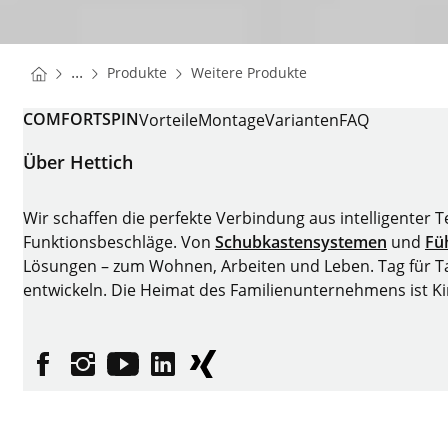
You are here:
Startseite
Startseite
...
Produkte
Weitere Produkte
Startseite
COMFORTSPIN
Vorteile
Montage
Varianten
FAQ
Über Hettich
Wir schaffen die perfekte Verbindung aus intelligenter 
Funktionsbeschläge. Von
Schubkastensystemen
und
Fü
Lösungen – zum Wohnen, Arbeiten und Leben. Tag für Tag
entwickeln. Die Heimat des Familienunternehmens ist K
Facebook
Instagram
YouTube
linkedin
XING
Impressum