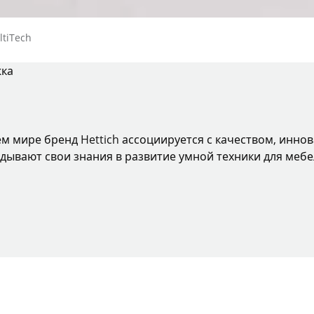
page
ltiTech
жка
ем мире бренд Hettich ассоциируется с качеством, инно
дывают свои знания в развитие умной техники для мебе