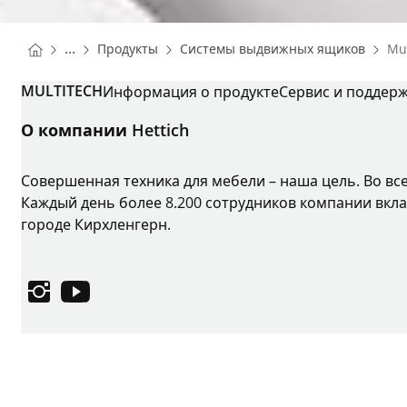
You are here:
Homepage
Home
...
Продукты
Системы выдвижных ящиков
Mu
Homepage
MULTITECH
Информация о продукте
Сервис и поддер
О компании Hettich
Совершенная техника для мебели – наша цель. Во вс
Каждый день более 8.200 сотрудников компании вкла
городе Кирхленгерн.
Instagram
YouTube
Выходные данные
Защита данных