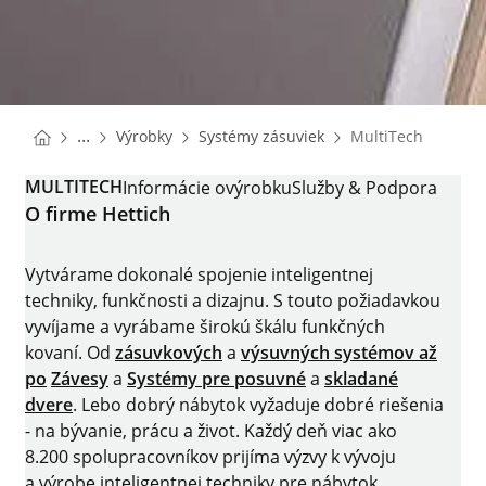
You are here:
Homepage
Homepage
...
Výrobky
Systémy zásuviek
MultiTech
Homepage
MULTITECH
Informácie ovýrobku
Služby & Podpora
O firme Hettich
Vytvárame dokonalé spojenie inteligentnej
techniky, funkčnosti a dizajnu. S touto požiadavkou
vyvíjame a vyrábame širokú škálu funkčných
kovaní. Od
zásuvkových
a
výsuvných systémov až
po
Závesy
a
Systémy pre posuvné
a
skladané
dvere
. Lebo dobrý nábytok vyžaduje dobré riešenia
- na bývanie, prácu a život. Každý deň viac ako
8.200 spolupracovníkov prijíma výzvy k vývoju
a výrobe inteligentnej techniky pre nábytok.