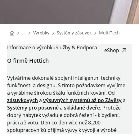
You are here:
Homepage
Homepage
...
Výrobky
Systémy zásuvek
MultiTech
Homepage
MULTITECH
Informace o výrobku
Služby & Podpora
eShop
O firmě Hettich
Vytváříme dokonalé spojení inteligentní techniky,
funkčnosti a designu. S tímto požadavkem vyvíjíme
a vyrábíme širokou škálu funkčních kování. Od
zásuvkových
a
výsuvných systémů až po
Závěsy
a
Systémy pro posuvné
a
skládané dveře
. Protože
dobrý nábytek vyžaduje dobrá řešení - k bydlení,
práci a životu. Den co den více než 8.200
spolupracovníků přijímá výzvy k vývoji a výrobě
inteligentní techniky pro nábytek. Domovem