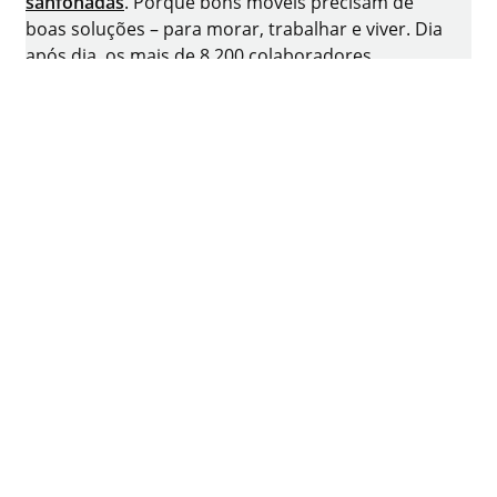
sanfonadas
. Porque bons móveis precisam de
boas soluções – para morar, trabalhar e viver. Dia
após dia, os mais de 8.200 colaboradores
respondem positivamente ao desafio de
desenvolver tecnologia inteligente para móveis. A
terra natal da empresa familiar é Kirchlengern, na
Alemanha.
Facebook
Instagram
YouTube
linkedin
XING
houzz
Ficha técnica
Proteção dos dados pessoais
Termos de utilização
Termos e condições gerais de venda