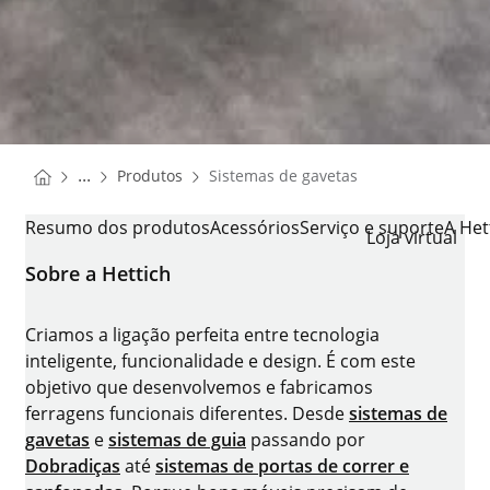
You are here:
Homepage
...
Produtos
Sistemas de gavetas
Homepage
SISTEMAS DE GAVETAS
Resumo dos produtos
Acessórios
Serviço e suporte
A Het
Loja virtual
Sobre a Hettich
Criamos a ligação perfeita entre tecnologia
inteligente, funcionalidade e design. É com este
objetivo que desenvolvemos e fabricamos
ferragens funcionais diferentes. Desde
sistemas de
gavetas
e
sistemas de guia
passando por
Dobradiças
até
sistemas de portas de correr e