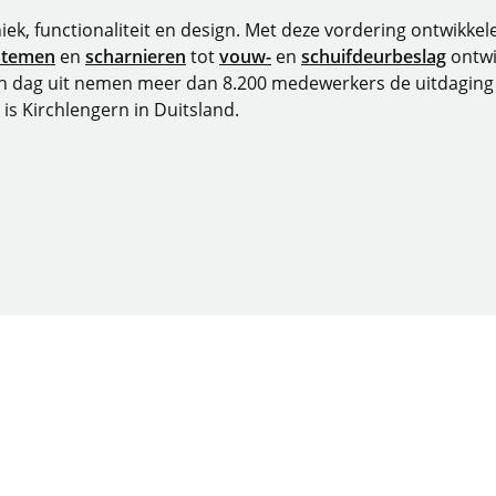
niek, functionaliteit en design. Met deze vordering ontwikk
stemen
en
scharnieren
tot
vouw-
en
schuifdeurbeslag
ontwi
in dag uit nemen meer dan 8.200 medewerkers de uitdaging 
 is Kirchlengern in Duitsland.