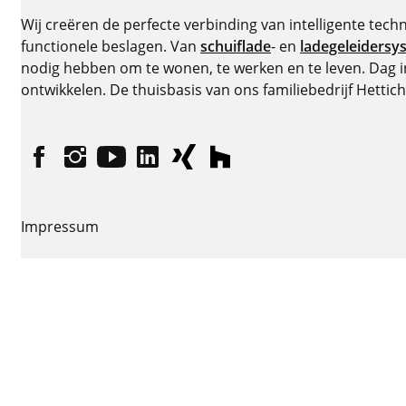
Wij creëren de perfecte verbinding van intelligente tech
functionele beslagen. Van
schuiflade
- en
ladegeleidersy
nodig hebben om te wonen, te werken en te leven. Dag 
ontwikkelen. De thuisbasis van ons familiebedrijf Hettich
Facebook
Instagram
YouTube
LinkedIn
XING
houzz
Impressum
Privacybescherming
Gebruiksvoorwaarden
Algemene voorwaarden
Verklaring inzake toegankelijkheid