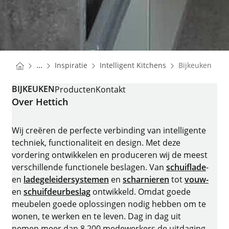
You are here:
Homepage
Homepage
...
Inspiratie
Intelligent Kitchens
Bijkeuken
Homepage
BIJKEUKEN
Producten
Kontakt
Over Hettich
Wij creëren de perfecte verbinding van intelligente
techniek, functionaliteit en design. Met deze
vordering ontwikkelen en produceren wij de meest
verschillende functionele beslagen. Van
schuiflade
-
en
ladegeleidersystemen
en
scharnieren
tot
vouw-
en
schuifdeurbeslag
ontwikkeld. Omdat goede
meubelen goede oplossingen nodig hebben om te
wonen, te werken en te leven. Dag in dag uit
nemen meer dan 8.200 medewerkers de uitdaging