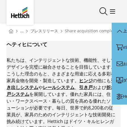
Skip to main content
Skip to page footer
Hettich
検索を開く
メニュ
You are here:
Homepage
...
プレスリリース
Share acquisition completed: FGV
上
Homepage
ヘティヒについて
e
私たちは、インテリジェントな技術、機能性、そして
お
デザインを完璧に融合させることを目指しています。
こうした理念のもと、さまざまな用途に応える多彩な
ダ
家具金物を開発・製造しています。
ヒンジ
の他にも
引
き出しシステム
や
レールシステム
、
引き戸
および
折れ
戸システム
を展開しています。優れた家具には、住ま
H
い・ワークスペース・暮らしの質を高める優れたソリ
ューションが必要です。毎日、世界で約8,200名の従
業員が、家具のためのインテリジェントな技術開発に
挑み続けています。Hettich はドイツ・キルヒレンガ