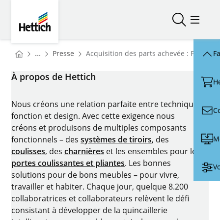
Skip to main content
Skip to page footer
Hettich
Ouvrir/fer
Ouvrir
You are here:
Homepage
...
Presse
Acquisition des parts achevée : FGV et H
Fa
Homepage
À propos de Hettich
H
Nous créons une relation parfaite entre technique,
C
fonction et design. Avec cette exigence nous
créons et produisons de multiples composants
M
fonctionnels – des
systèmes de tiroirs
, des
coulisses
, des
charnières
et les ensembles pour les
portes coulissantes et pliantes
. Les bonnes
Vo
solutions pour de bons meubles – pour vivre,
travailler et habiter. Chaque jour, quelque 8.200
collaboratrices et collaborateurs relèvent le défi
consistant à développer de la quincaillerie