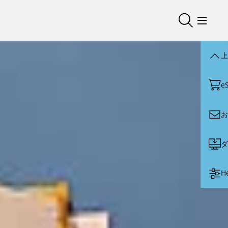
検索を開く
メニュ
上
e
お
ダ
H