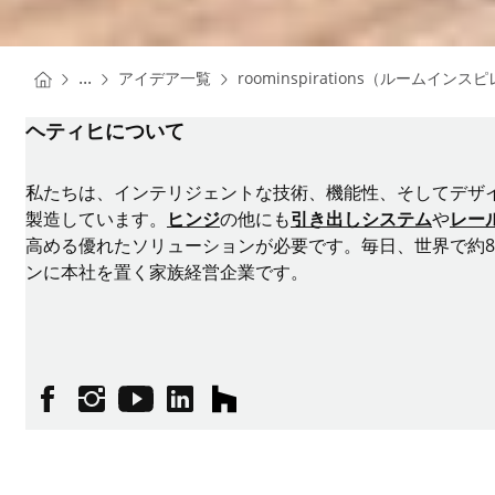
You are here:
Homepage
...
アイデア一覧
roominspirations（ルームイン
Homepage
ヘティヒについて
私たちは、インテリジェントな技術、機能性、そしてデザ
製造しています。
ヒンジ
の他にも
引き出しシステム
や
レー
高める優れたソリューションが必要です。毎日、世界で約8,
ンに本社を置く家族経営企業です。
Facebook
Instagram
YouTube
linkedin
houzz
商標