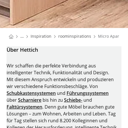
You are here:
Startseite
Startseite
...
Inspiration
roominspirations
Micro Apartme
Startseite
Über Hettich
Wir schaffen die perfekte Verbindung aus
intelligenter Technik, Funktionalität und Design.
Mit diesem Anspruch entwickeln und produzieren
wir verschiedene Funktionsbeschläge. Von
Schubkastensystemen
und
Führungssystemen
über
Scharniere
bis hin zu
Schiebe-
und
Falttürsystemen
. Denn gute Möbel brauchen gute
Lösungen – zum Wohnen, Arbeiten und Leben. Tag
für Tag stellen sich rund 8.200 Kolleginnen und
Kollegen der Herausforderung, intelligente Technik