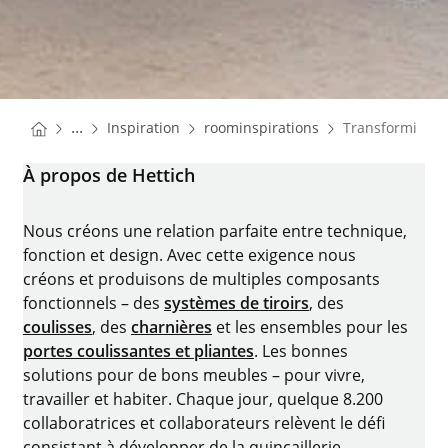
You are here:
Homepage
Homepage
...
Inspiration
roominspirations
Transforming 
Homepage
À propos de Hettich
Nous créons une relation parfaite entre technique,
fonction et design. Avec cette exigence nous
créons et produisons de multiples composants
fonctionnels – des
systèmes de tiroirs
, des
coulisses
, des
charnières
et les ensembles pour les
portes coulissantes et pliantes
. Les bonnes
solutions pour de bons meubles – pour vivre,
travailler et habiter. Chaque jour, quelque 8.200
collaboratrices et collaborateurs relèvent le défi
consistant à développer de la quincaillerie