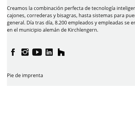
Creamos la combinación perfecta de tecnología intelige
cajones, correderas y bisagras, hasta sistemas para puer
general. Día tras día, 8.200 empleados y empleadas se en
en el municipio alemán de Kirchlengern.
Facebook
Instagram
YouTube
linkedin
houzz
Pie de imprenta
Protección de datos
Condiciones de uso
CGVS
Declaración en materia de accesibilidad