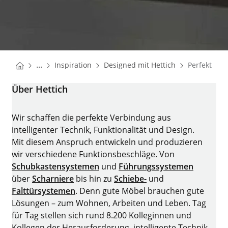
You are here:
Startseite
Startseite
...
Inspiration
Designed mit Hettich
Perfekte P
Startseite
Über Hettich
Wir schaffen die perfekte Verbindung aus
intelligenter Technik, Funktionalität und Design.
Mit diesem Anspruch entwickeln und produzieren
wir verschiedene Funktionsbeschläge. Von
Schubkastensystemen
und
Führungssystemen
über
Scharniere
bis hin zu
Schiebe-
und
Falttürsystemen
. Denn gute Möbel brauchen gute
Lösungen – zum Wohnen, Arbeiten und Leben. Tag
für Tag stellen sich rund 8.200 Kolleginnen und
Kollegen der Herausforderung, intelligente Technik