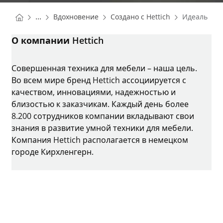
You are here:
Homepage
Homepage
...
Вдохновение
Создано с Hettich
Идеальные
Homepage
О компании Hettich
Совершенная техника для мебели – наша цель.
Во всем мире бренд Hettich ассоциируется с
качеством, инновациями, надежностью и
близостью к заказчикам. Каждый день более
8.200 сотрудников компании вкладывают свои
знания в развитие умной техники для мебели.
Компания Hettich располагается в немецком
городе Кирхленгерн.
Instagram
YouTube