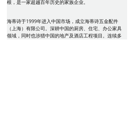
根，是一家超越百年历史的家族企业。
海蒂诗于1999年进入中国市场，成立海蒂诗五金配件
（上海）有限公司。深耕中国的厨房、住宅、办公家具
领域，同时也涉猎中国的地产及酒店工程项目。连续多
年荣获中国橱柜行业十大五金品牌。在过去的二十多年
里，海蒂诗在中国市场经历了飞速的发展，成为最早为
国内消费者熟知并喜爱的世界顶级五金品牌之一。今
天，海蒂诗遍布中国的网络确保与中国家具制造企业、
专业零售商、贸易商的紧密合作，随时提供海蒂诗的高
品质产品与解决方案，从而满足每一位中国消费者对美
好居家生活的追求。
TikTok
WeChat
Instagram
版权所有