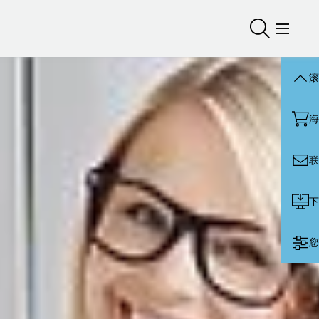
打开/关闭
打开/
滚
海
联
下
您