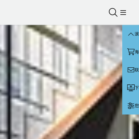
打开/关闭
打开/
滚
海
联
下
您