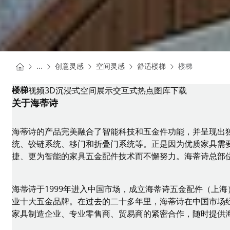
You are here:
Homepage
Homepage
Homepage
...
创意灵感
空间灵感
舒适楼梯
楼梯
Homepage
楼梯
视频
3D沉浸式空间展示
交互式热点
图库
下载
关于海蒂诗
海蒂诗的产品完美融合了智能科技和五金件功能，并呈现出
统、铰链系统、移门和折叠门系统等。正是因为优质家具需要
捷、更为智能的家具五金配件技术而不懈努力。海蒂诗总部
海蒂诗于1999年进入中国市场，成立海蒂诗五金配件（上
业十大五金品牌。在过去的二十多年里，海蒂诗在中国市场
家具制造企业、专业零售商、贸易商的紧密合作，随时提供