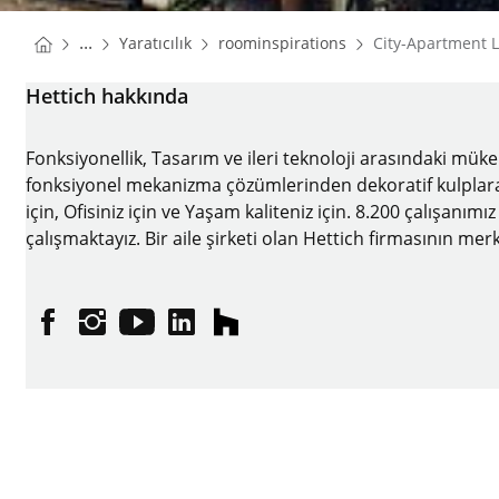
You are here:
Homepage
Homepage
...
Yaratıcılık
roominspirations
City-Apartment 
Homepage
Hettich hakkında
Fonksiyonellik, Tasarım ve ileri teknoloji arasındaki mük
fonksiyonel mekanizma çözümlerinden dekoratif kulplara kad
için, Ofisiniz için ve Yaşam kaliteniz için. 8.200 çalışanımı
çalışmaktayız. Bir aile şirketi olan Hettich firmasının 
Facebook
Instagram
YouTube
linkedin
houzz
Künye
Veri koruma