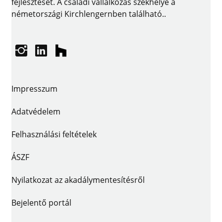
fejlesztését. A családi vállalkozás székhelye a
németországi Kirchlengernben található..
Instagram
linkedin
houzz
Impresszum
Adatvédelem
Felhasználási feltételek
ÁSZF
Nyilatkozat az akadálymentesítésről
Bejelentő portál