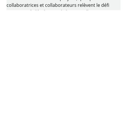
collaboratrices et collaborateurs relèvent le défi
consistant à développer de la quincaillerie
intelligente pour ameublement. Le berceau de
l’entreprise familiale est situé à Kirchlengern, en
Allemagne.
Facebook
Instagram
YouTube
linkedin
houzz
Imprimer
Protection des données
Conditions d'utilisation
CGV