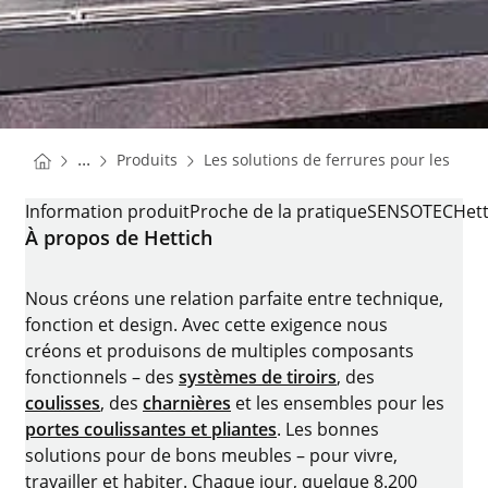
You are here:
Homepage
...
Produits
Les solutions de ferrures pour les app
Homepage
SOLUTIONS DE FERRURES POUR LE LAVE-VAISSELLE
Information produit
Proche de la pratique
SENSOTEC
Hett
À propos de Hettich
Nous créons une relation parfaite entre technique,
fonction et design. Avec cette exigence nous
créons et produisons de multiples composants
fonctionnels – des
systèmes de tiroirs
, des
coulisses
, des
charnières
et les ensembles pour les
portes coulissantes et pliantes
. Les bonnes
solutions pour de bons meubles – pour vivre,
travailler et habiter. Chaque jour, quelque 8.200