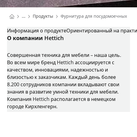
You are here:
Homepage
...
Продукты
Фурнитура для посудомоечных ма
Homepage
ФУРНИТУРА ДЛЯ ПОСУДОМОЕЧНЫХ МАШИН
Информация о продукте
Ориентированный на практи
О компании Hettich
Совершенная техника для мебели – наша цель.
Во всем мире бренд Hettich ассоциируется с
качеством, инновациями, надежностью и
близостью к заказчикам. Каждый день более
8.200 сотрудников компании вкладывают свои
знания в развитие умной техники для мебели.
Компания Hettich располагается в немецком
городе Кирхленгерн.
Instagram
YouTube