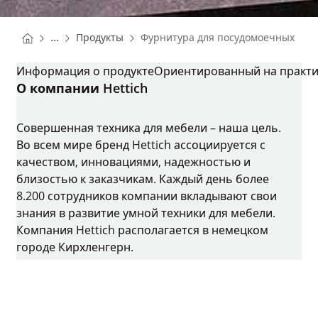
You are here:
Homepage
...
Продукты
Фурнитура для посудомоечных ма
Homepage
ФУРНИТУРА ДЛЯ ПОСУДОМОЕЧНЫХ МАШИН
Информация о продукте
Ориентированный на практи
О компании Hettich
Совершенная техника для мебели – наша цель.
Во всем мире бренд Hettich ассоциируется с
качеством, инновациями, надежностью и
близостью к заказчикам. Каждый день более
8.200 сотрудников компании вкладывают свои
знания в развитие умной техники для мебели.
Компания Hettich располагается в немецком
городе Кирхленгерн.
Instagram
YouTube