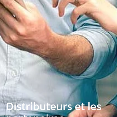
Distributeurs et les