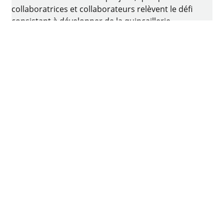
collaboratrices et collaborateurs relèvent le défi
consistant à développer de la quincaillerie
intelligente pour ameublement. Le berceau de
l’entreprise familiale est situé à Kirchlengern, en
Allemagne.
Facebook
Instagram
YouTube
linkedin
houzz
Imprimer
Protection des données
Conditions d'utilisation
CGV
Déclaration d’accessibilité