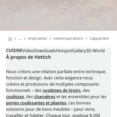
You are here:
Homepage
Homepage
...
Inspiration
roominspirations
L’appartement d
Homepage
CUISINE
Video
Downloads
Hotspot
Gallery
3D-World
À propos de Hettich
Nous créons une relation parfaite entre technique,
fonction et design. Avec cette exigence nous
créons et produisons de multiples composants
fonctionnels – des
systèmes de tiroirs
, des
coulisses
, des
charnières
et les ensembles pour les
portes coulissantes et pliantes
. Les bonnes
solutions pour de bons meubles – pour vivre,
travailler et habiter. Chaque jour, quelque 8.200