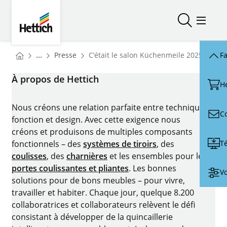
Skip to main content
Skip to page footer
Hettich
Ouvrir/fer
Ouvrir
You are here:
Homepage
...
Presse
C’était le salon Küchenmeile 2025 : les 
Fa
Homepage
À propos de Hettich
H
Nous créons une relation parfaite entre technique,
C
fonction et design. Avec cette exigence nous
créons et produisons de multiples composants
T
fonctionnels – des
systèmes de tiroirs
, des
coulisses
, des
charnières
et les ensembles pour les
portes coulissantes et pliantes
. Les bonnes
Vo
solutions pour de bons meubles – pour vivre,
travailler et habiter. Chaque jour, quelque 8.200
collaboratrices et collaborateurs relèvent le défi
consistant à développer de la quincaillerie