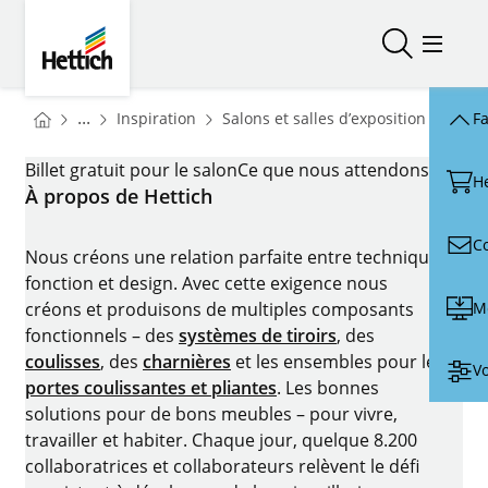
Skip to main content
Skip to page footer
Hettich
Ouvrir/fer
Ouvrir
You are here:
Homepage
Homep
...
Inspiration
Salons et salles d’exposition
Fa
Homepage
INTERZUM_P1
Billet gratuit pour le salon
Ce que nous attendons de 20
H
À propos de Hettich
C
Nous créons une relation parfaite entre technique,
fonction et design. Avec cette exigence nous
M
créons et produisons de multiples composants
fonctionnels – des
systèmes de tiroirs
, des
coulisses
, des
charnières
et les ensembles pour les
Vo
portes coulissantes et pliantes
. Les bonnes
solutions pour de bons meubles – pour vivre,
travailler et habiter. Chaque jour, quelque 8.200
collaboratrices et collaborateurs relèvent le défi