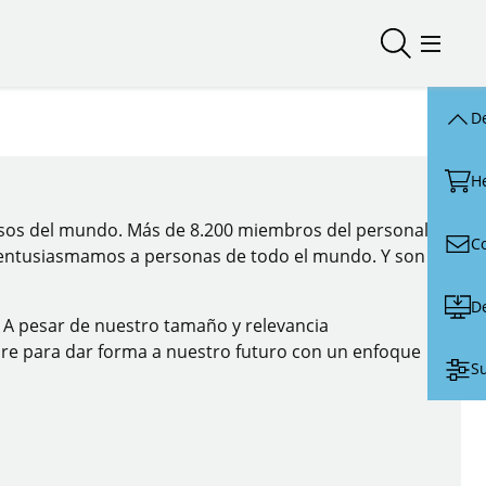
Abrir/cerr
Abrir/
De
H
tosos del mundo. Más de 8.200 miembros del personal
C
lo, entusiasmamos a personas de todo el mundo. Y son
D
s. A pesar de nuestro tamaño y relevancia
ibre para dar forma a nuestro futuro con un enfoque
Su