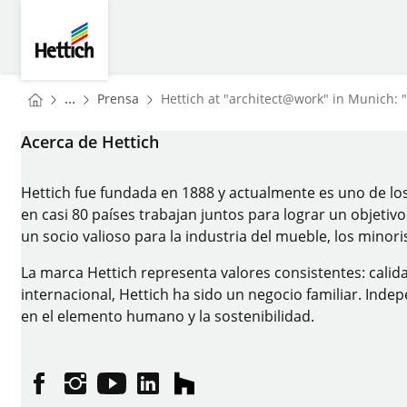
Skip to main content
Skip to page footer
Hettich
You are here:
Homepage
...
Prensa
Hettich at "architect@work" in Munich:
Homepage
Acerca de Hettich
Hettich fue fundada en 1888 y actualmente es uno de l
en casi 80 países trabajan juntos para lograr un objeti
un socio valioso para la industria del mueble, los minori
La marca Hettich representa valores consistentes: calidad
internacional, Hettich ha sido un negocio familiar. In
en el elemento humano y la sostenibilidad.
Facebook
Instagram
YouTube
linkedin
houzz