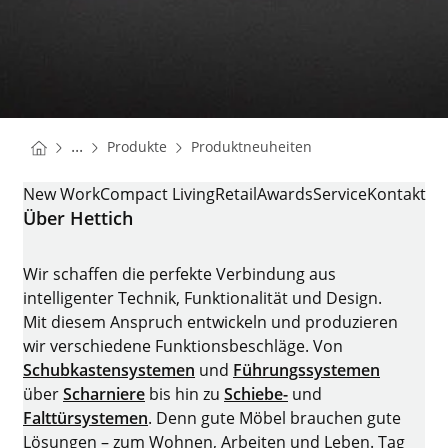
You are here:
Startseite
Startseite
...
Produkte
Produktneuheiten
Startseite
ROOMSPIN
New Work
Compact Living
Retail
Awards
Service
Kontakt
Über Hettich
Wir schaffen die perfekte Verbindung aus
intelligenter Technik, Funktionalität und Design.
Mit diesem Anspruch entwickeln und produzieren
wir verschiedene Funktionsbeschläge. Von
Schubkastensystemen
und
Führungssystemen
über
Scharniere
bis hin zu
Schiebe-
und
Falttürsystemen
. Denn gute Möbel brauchen gute
Lösungen – zum Wohnen, Arbeiten und Leben. Tag