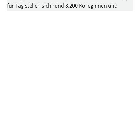
für Tag stellen sich rund 8.200 Kolleginnen und
Kollegen der Herausforderung, intelligente Technik
für Möbel zu entwickeln. Die Heimat des
Familienunternehmens ist Kirchlengern,
Deutschland.
Facebook
Instagram
YouTube
linkedin
XING
Impressum
Datenschutz
Nutzungsbedingungen
AGB