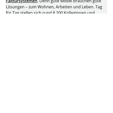
Falttürsystemen
. Denn gute Möbel brauchen gute
Lösungen – zum Wohnen, Arbeiten und Leben. Tag
für Tag stellen sich rund 8.200 Kolleginnen und
Kollegen der Herausforderung, intelligente Technik
für Möbel zu entwickeln. Die Heimat des
Familienunternehmens ist Kirchlengern,
Deutschland.
Facebook
Instagram
YouTube
linkedin
XING
Impressum
Datenschutz
Nutzungsbedingungen
AGB