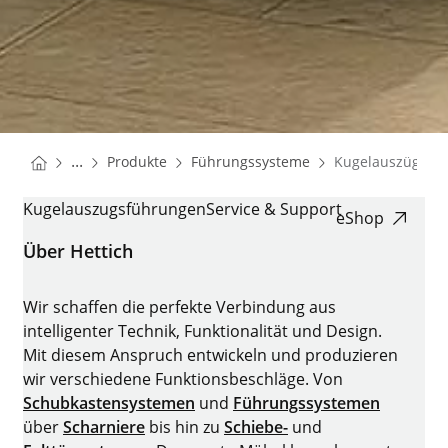
You are here:
Startseite
Startseite
...
Produkte
Führungssysteme
Kugelauszüge K
Startseite
KUGELAUSZÜGE KA
Kugelauszugsführungen
Service & Support
eShop
Über Hettich
Wir schaffen die perfekte Verbindung aus
intelligenter Technik, Funktionalität und Design.
Mit diesem Anspruch entwickeln und produzieren
wir verschiedene Funktionsbeschläge. Von
Schubkastensystemen
und
Führungssystemen
über
Scharniere
bis hin zu
Schiebe-
und